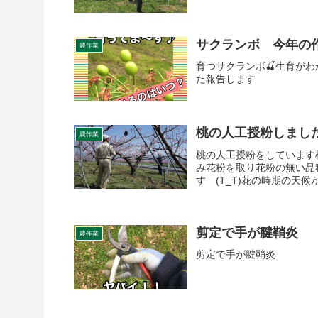
サクランボ 今年の
農作業
育つサクランボ🍒生育が
た報告します
桃の人工授粉しまし
農作業
桃の人工授粉をしています
み花粉を取り花粉の無い品
す (T_T)花の時期の天
剪定で手が腱鞘炎
農作業
剪定で手が腱鞘炎