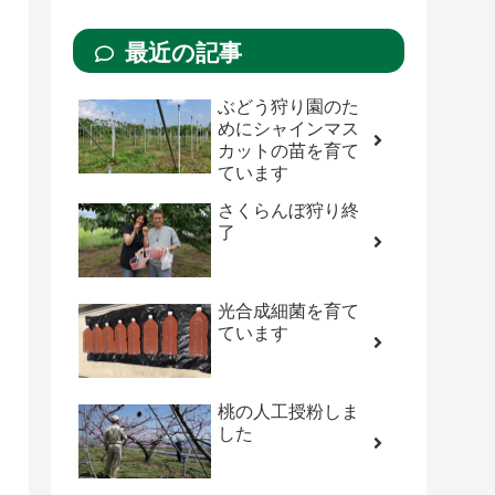
最近の記事
ぶどう狩り園のた
めにシャインマス
カットの苗を育て
ています
さくらんぼ狩り終
了
光合成細菌を育て
ています
桃の人工授粉しま
した