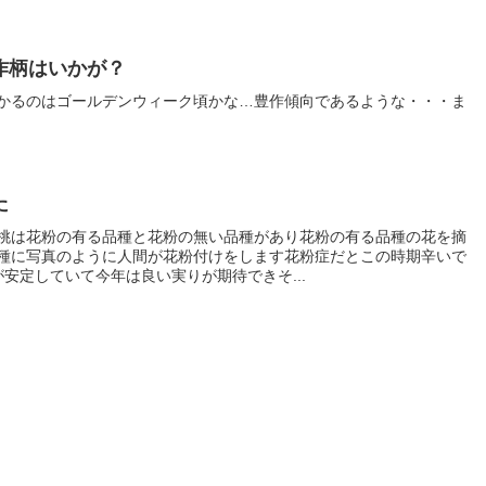
作柄はいかが？
わかるのはゴールデンウィーク頃かな…豊作傾向であるような・・・ま
た
桃は花粉の有る品種と花粉の無い品種があり花粉の有る品種の花を摘
種に写真のように人間が花粉付けをします花粉症だとこの時期辛いで
候が安定していて今年は良い実りが期待できそ...