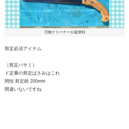
刃物クリーナーが超便利
剪定必須アイテム
［剪定バサミ］
ド定番の剪定ばさみはこれ
岡恒 剪定鋏 200mm
間違いないですね